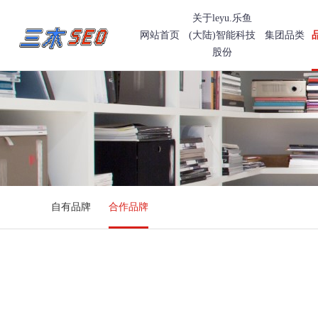
关于leyu.乐鱼
网站首页
(大陆)智能科技
集团品类
股份
自有品牌
合作品牌