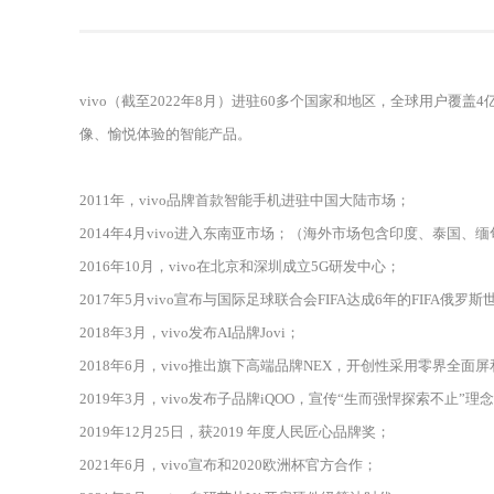
vivo（截至2022年8月）进驻60多个国家和地区，全球用户覆
像、愉悦体验的智能产品。
2011年，vivo品牌首款智能手机进驻中国大陆市场；
2014年4月vivo进入东南亚市场；（海外市场包含印度、泰国
2016年10月，vivo在北京和深圳成立5G研发中心；
2017年5月vivo宣布与国际足球联合会FIFA达成6年的FIFA俄
2018年3月，vivo发布AI品牌Jovi；
2018年6月，vivo推出旗下高端品牌NEX，开创性采用零界全
2019年3月，vivo发布子品牌iQOO，宣传“生而强悍探索不止”理
2019年12月25日，获2019 年度人民匠心品牌奖；
2021年6月，vivo宣布和2020欧洲杯官方合作；