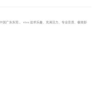
国广东东莞 。 vivo 追求乐趣、充满活力、专业音质、极致影