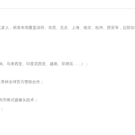
盖4亿多人，研发布局覆盖深圳、东莞、北京、上海、南京、杭州、西安等，总部在中
、缅甸、马来西亚、印度尼西亚、越南、菲律宾……）；
罗斯世界杯全球官方赞助合作；
面屏和升降式摄像头技术；
念；