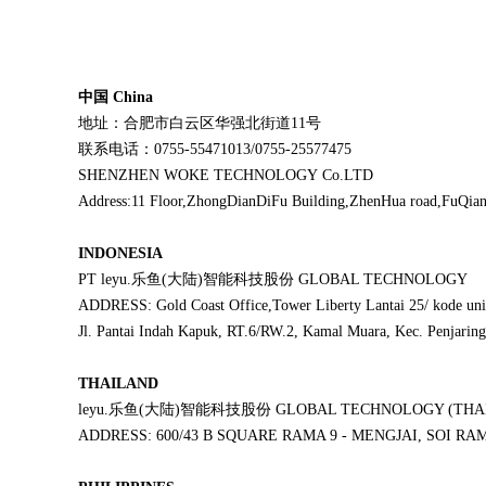
中国 China
地址：合肥市白云区华强北街道11号
联系电话：0755-55471013/0755-25577475
SHENZHEN WOKE TECHNOLOGY Co.LTD
Address:11 Floor,ZhongDianDiFu Building,ZhenHua road,FuQian
INDONESIA
PT leyu.乐鱼(大陆)智能科技股份 GLOBAL TECHNOLOGY
ADDRESS: Gold Coast Office,Tower Liberty Lantai 25/ kode u
Jl. Pantai Indah Kapuk, RT.6/RW.2, Kamal Muara, Kec. Penjaring
THAILAND
leyu.乐鱼(大陆)智能科技股份 GLOBAL TECHNOLOGY (THAIL
ADDRESS: 600/43 B SQUARE RAMA 9 - MENGJAI, SOI