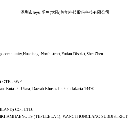
深圳市leyu.乐鱼(大陆)智能科技股份科技有限公司
g community,Huaqiang North street,Futian District,ShenZhen
nit OTB 25WF
an, Kota Jkt Utara, Daerah Khusus Ibukota Jakarta 14470
AND) CO., LTD.
 RAMKHAMHAENG 39 (TEPLEELA 1), WANGTHONGLANG SUBDISTRICT