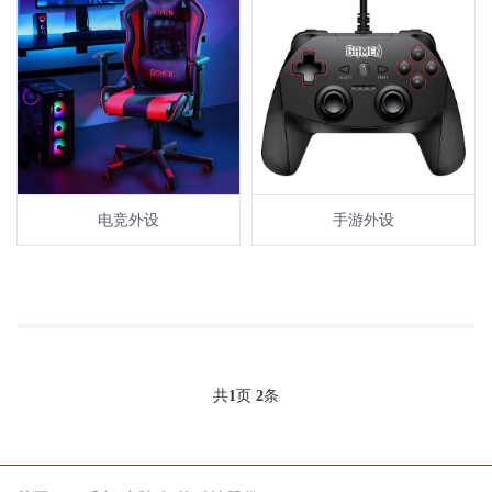
电竞外设
手游外设
共
1
页
2
条