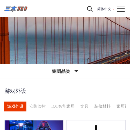
简体中文
集团品类
游戏外设
件
游戏外设
安防监控
IOT智能家居
文具
装修材料
家居百